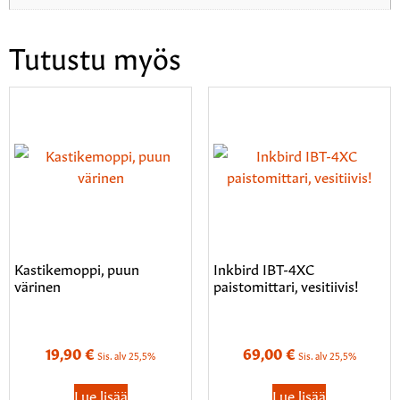
Tutustu myös
Kastikemoppi, puun
Inkbird IBT-4XC
värinen
paistomittari, vesitiivis!
19,90
€
69,00
€
Sis. alv 25,5%
Sis. alv 25,5%
Lue lisää
Lue lisää