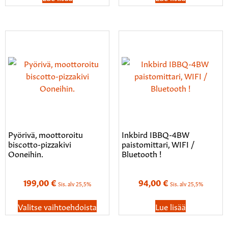
Pyörivä, moottoroitu
Inkbird IBBQ-4BW
biscotto-pizzakivi
paistomittari, WIFI /
Ooneihin.
Bluetooth !
199,00
€
94,00
€
Sis. alv 25,5%
Sis. alv 25,5%
Valitse vaihtoehdoista
Lue lisää