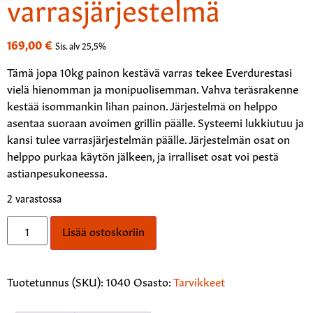
varrasjärjestelmä
169,00
€
Sis. alv 25,5%
Tämä jopa 10kg painon kestävä varras tekee Everdurestasi
vielä hienomman ja monipuolisemman. Vahva teräsrakenne
kestää isommankin lihan painon. Järjestelmä on helppo
asentaa suoraan avoimen grillin päälle. Systeemi lukkiutuu ja
kansi tulee varrasjärjestelmän päälle. Järjestelmän osat on
helppo purkaa käytön jälkeen, ja irralliset osat voi pestä
astianpesukoneessa.
2 varastossa
Lisää ostoskoriin
Tuotetunnus (SKU):
1040
Osasto:
Tarvikkeet