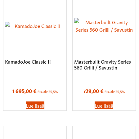
KamadoJoe Classic II
Masterbuilt Gravity Series
560 Grilli / Savustin
1 695,00
€
729,00
€
Sis. alv 25,5%
Sis. alv 25,5%
Lue lisää
Lue lisää