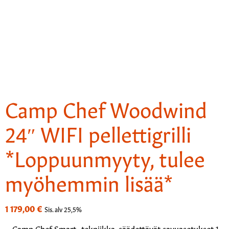
Camp Chef Woodwind
24″ WIFI pellettigrilli
*Loppuunmyyty, tulee
myöhemmin lisää*
1 179,00
€
Sis. alv 25,5%
– Camp Chef Smart -tekniikka, säädettävät savuasetukset 1-