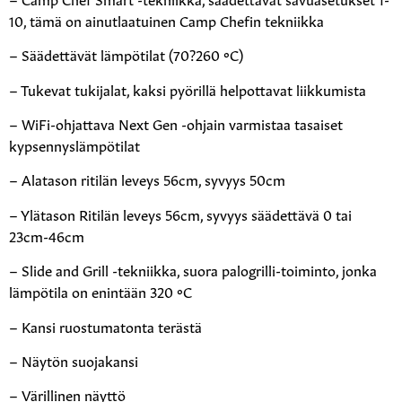
10, tämä on ainutlaatuinen Camp Chefin tekniikka
– Säädettävät lämpötilat (70?260 ºC)
– Tukevat tukijalat, kaksi pyörillä helpottavat liikkumista
– WiFi-ohjattava Next Gen -ohjain varmistaa tasaiset
kypsennyslämpötilat
– Alatason ritilän leveys 56cm, syvyys 50cm
– Ylätason Ritilän leveys 56cm, syvyys säädettävä 0 tai
23cm-46cm
– Slide and Grill -tekniikka, suora palogrilli-toiminto, jonka
lämpötila on enintään 320 ºC
– Kansi ruostumatonta terästä
– Näytön suojakansi
– Värillinen näyttö