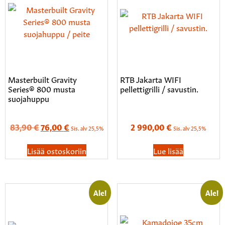
Masterbuilt Gravity
RTB Jakarta WIFI
Series® 800 musta
pellettigrilli / savustin.
suojahuppu
83,90
€
76,00
€
2 990,00
€
Sis. alv 25,5%
Sis. alv 25,5%
Lisää ostoskoriin
Lue lisää
Ale!
Ale!