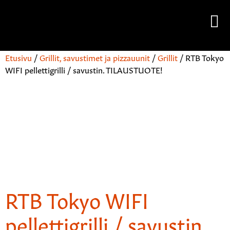
Etusivu
/
Grillit, savustimet ja pizzauunit
/
Grillit
/ RTB Tokyo
WIFI pellettigrilli / savustin. TILAUSTUOTE!
RTB Tokyo WIFI
pellettigrilli / savustin.