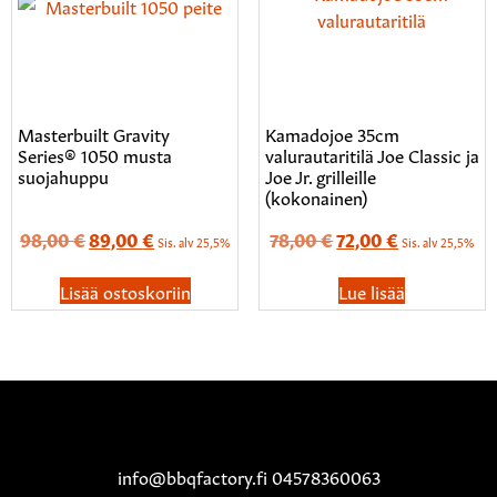
Masterbuilt Gravity
Kamadojoe 35cm
Series® 1050 musta
valurautaritilä Joe Classic ja
suojahuppu
Joe Jr. grilleille
(kokonainen)
98,00
€
89,00
€
78,00
€
72,00
€
Sis. alv 25,5%
Sis. alv 25,5%
Lisää ostoskoriin
Lue lisää
info@bbqfactory.fi 04578360063