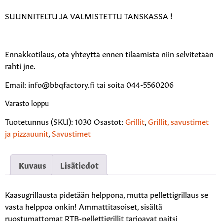
SUUNNITELTU JA VALMISTETTU TANSKASSA !
Ennakkotilaus, ota yhteyttä ennen tilaamista niin selvitetään
rahti jne.
Email: info@bbqfactory.fi tai soita 044-5560206
Varasto loppu
Tuotetunnus (SKU):
1030
Osastot:
Grillit
,
Grillit, savustimet
ja pizzauunit
,
Savustimet
Kuvaus
Lisätiedot
Kaasugrillausta pidetään helppona, mutta pellettigrillaus se
vasta helppoa onkin! Ammattitasoiset, sisältä
ruostumattomat RTB-pellettigrillit tarjoavat paitsi