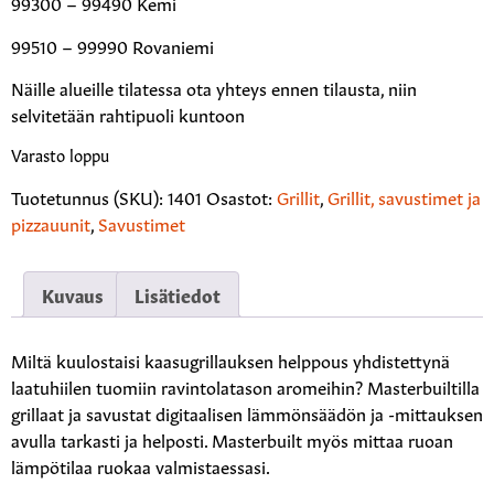
99300 – 99490 Kemi
99510 – 99990 Rovaniemi
Näille alueille tilatessa ota yhteys ennen tilausta, niin
selvitetään rahtipuoli kuntoon
Varasto loppu
Tuotetunnus (SKU):
1401
Osastot:
Grillit
,
Grillit, savustimet ja
pizzauunit
,
Savustimet
Kuvaus
Lisätiedot
Miltä kuulostaisi kaasugrillauksen helppous yhdistettynä
laatuhiilen tuomiin ravintolatason aromeihin? Masterbuiltilla
grillaat ja savustat digitaalisen lämmönsäädön ja -mittauksen
avulla tarkasti ja helposti. Masterbuilt myös mittaa ruoan
lämpötilaa ruokaa valmistaessasi.