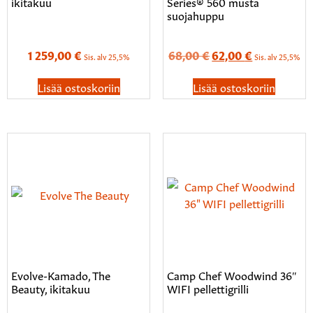
ikitakuu
Series® 560 musta
suojahuppu
1 259,00
€
68,00
€
62,00
€
Sis. alv 25,5%
Sis. alv 25,5%
Lisää ostoskoriin
Lisää ostoskoriin
Evolve-Kamado, The
Camp Chef Woodwind 36″
Beauty, ikitakuu
WIFI pellettigrilli