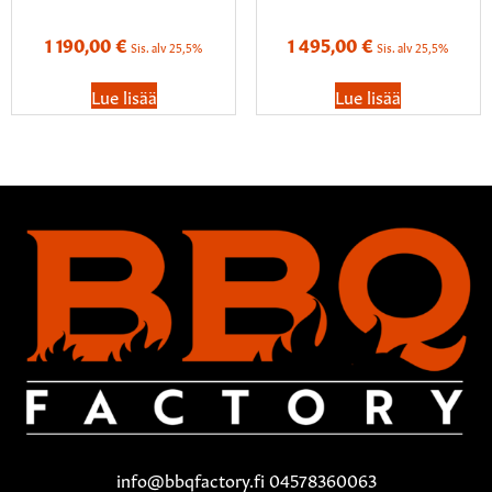
1 190,00
€
1 495,00
€
Sis. alv 25,5%
Sis. alv 25,5%
Lue lisää
Lue lisää
info@bbqfactory.fi 04578360063