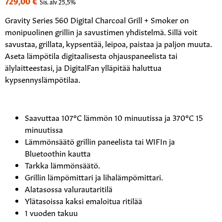
729,00
€
Sis. alv 25,5%
Gravity Series 560 Digital Charcoal Grill + Smoker on
monipuolinen grillin ja savustimen yhdistelmä. Sillä voit
savustaa, grillata, kypsentää, leipoa, paistaa ja paljon muuta.
Aseta lämpötila digitaalisesta ohjauspaneelista tai
älylaitteestasi, ja DigitalFan ylläpitää haluttua
kypsennyslämpötilaa.
Saavuttaa 107°C lämmön 10 minuutissa ja 370°C 15
minuutissa
Lämmönsäätö grillin paneelista tai WIFIn ja
Bluetoothin kautta
Tarkka lämmönsäätö.
Grillin lämpömittari ja lihalämpömittari.
Alatasossa valurautaritilä
Ylätasoissa kaksi emaloitua ritilää
1 vuoden takuu