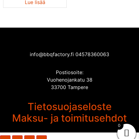
Lue lisää
info@bbqfactory.fi 04578360063
Postiosoite:
Vuohenojankatu 38
33700 Tampere
Tietosuojaseloste
Maksu- ja toimitusehdot
0