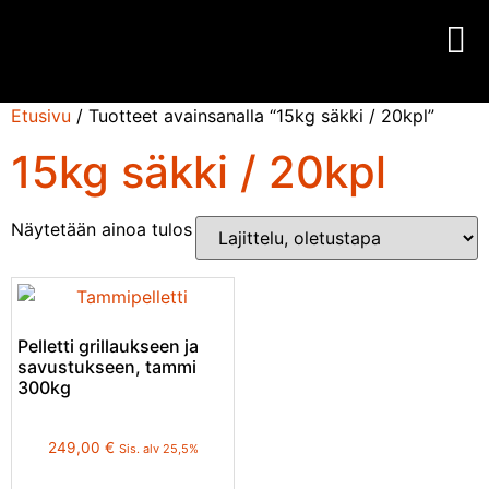
Etusivu
/ Tuotteet avainsanalla “15kg säkki / 20kpl”
15kg säkki / 20kpl
Näytetään ainoa tulos
Pelletti grillaukseen ja
savustukseen, tammi
300kg
249,00
€
Sis. alv 25,5%